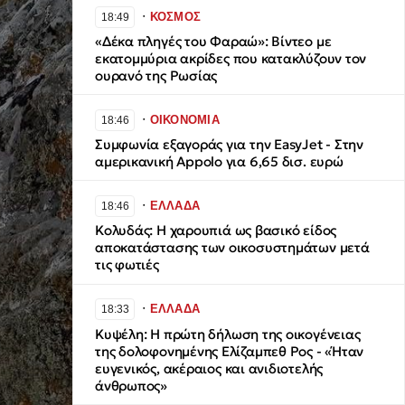
∙
ΚΟΣΜΟΣ
18:49
«Δέκα πληγές του Φαραώ»: Βίντεο με
εκατομμύρια ακρίδες που κατακλύζουν τον
ουρανό της Ρωσίας
∙
ΟΙΚΟΝΟΜΙΑ
18:46
Συμφωνία εξαγοράς για την EasyJet - Στην
αμερικανική Appolo για 6,65 δισ. ευρώ
∙
ΕΛΛΑΔΑ
18:46
Κολυδάς: Η χαρουπιά ως βασικό είδος
αποκατάστασης των οικοσυστημάτων μετά
τις φωτιές
∙
ΕΛΛΑΔΑ
18:33
Κυψέλη: Η πρώτη δήλωση της οικογένειας
της δολοφονημένης Ελίζαμπεθ Ρος - «Ήταν
ευγενικός, ακέραιος και ανιδιοτελής
άνθρωπος»