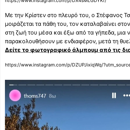
https://www.instagram.com/p/DX4sMLGDYKf/
Με την Κρίστεν στο πλευρό του, ο Στέφανος Τσ
μοιράζεται τα πάθη του, τον καταλαβαίνει στο
στη ζωή του μέσα και έξω από τα γήπεδα, μια 
παρακολουθήσουν με ενδιαφέρον, μετά τη θυ
Δείτε το φωτογραφικό άλμπουμ από τις δια
https://www.instagram.com/p/DZUPJixiqWq/?utm_sour