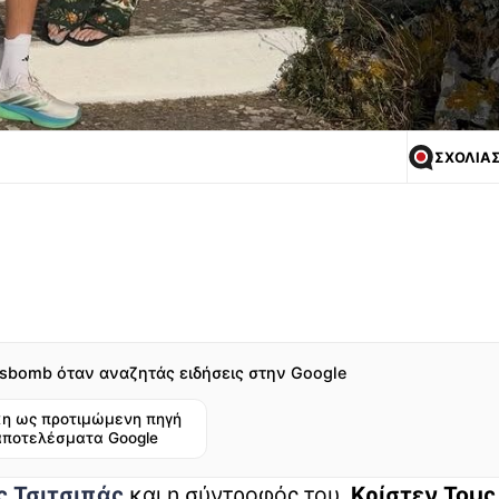
ΣΧΟΛΙΑ
sbomb όταν αναζητάς ειδήσεις στην Google
η ως προτιμώμενη πηγή
αποτελέσματα Google
 Τσιτσιπάς
και η σύντροφός του,
Κρίστεν Τομς