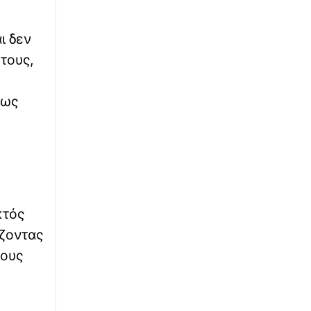
κατηγορίες παραγωγών
∙
ι δεν
ΕΛΛΑΔΑ
18:16
Σοκάρουν στοιχεία της ΠΟΕΔΗΝ: Οκτώ
τους,
καταγγελίες για βιασμό μέσα σε 20 ημέρες
στη Ζάκυνθο
 ως
∙
ΚΟΣΜΟΣ
18:10
«Ξυπνούσε έως και εφτά φορές την νύχτα»: Η
περίεργη συνήθεια του Τζο Μπάιντεν πριν
διαγνωστεί με καρκίνο του προστάτη
∙
ΠΟΛΙΤΙΚΗ
18:03
κτός
Μητσοτάκης για MyAgro: Αξιοποιούμε την
τεχνολογία προς όφελος των παραγωγών μας
άζοντας
τους
∙
ΕΛΛΑΔΑ
17:57
Νέες ταυτότητες: Τα στοιχεία που πρέπει να
ενημερώσετε όταν την παραλάβετε – Μην
ξεχάσετε αυτά τα 6 σημεία