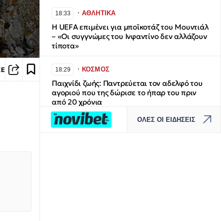
∙
ΑΘΛΗΤΙΚΑ
18:33
Η UEFA επιμένει για μποϊκοτάζ του Μουντιάλ
– «Οι συγγνώμες του Ινφαντίνο δεν αλλάζουν
τίποτα»
∙
ΚΟΣΜΟΣ
ΣΕ
18:29
Παιχνίδι ζωής: Παντρεύεται τον αδελφό του
αγοριού που της δώρισε το ήπαρ του πριν
από 20 χρόνια
ΟΛΕΣ ΟΙ ΕΙΔΗΣΕΙΣ
∙
ΚΟΣΜΟΣ
18:27
Οργισμένη διάψευση Τραμπ: Δεν
αντιμετωπίζουμε έλλειψη πυρομαχικών, όσοι
διαρρέουν τέτοιες πληροφορίες θα
καταδιώκονται!
∙
ΟΙΚΟΝΟΜΙΑ
18:17
ΟΠΕΚΕΠΕ: Ανοιχτή από σήμερα η
πλατφόρμα για αποζημιώσεις σε τρεις