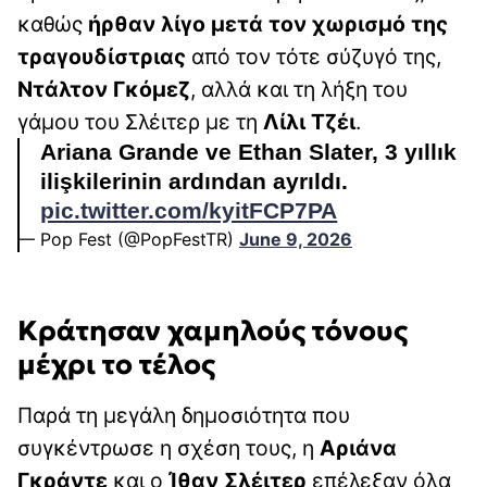
καθώς
ήρθαν λίγο μετά τον χωρισμό της
τραγουδίστριας
από τον τότε σύζυγό της,
Ντάλτον Γκόμεζ
, αλλά και τη λήξη του
γάμου του Σλέιτερ με τη
Λίλι Τζέι
.
Ariana Grande ve Ethan Slater, 3 yıllık
ilişkilerinin ardından ayrıldı.
pic.twitter.com/kyitFCP7PA
— Pop Fest (@PopFestTR)
June 9, 2026
Κράτησαν χαμηλούς τόνους
μέχρι το τέλος
Παρά τη μεγάλη δημοσιότητα που
συγκέντρωσε η σχέση τους, η
Αριάνα
Γκράντε
και ο
Ίθαν Σλέιτερ
επέλεξαν όλα