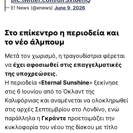
pic.twitter.com/dlrSxt6ehQ
— E! News (@enews)
June 9, 2026
Στο επίκεντρο η περιοδεία και
το νέο άλμπουμ
Μετά τον χωρισμό, η τραγουδίστρια φέρεται
να
έχει αφοσιωθεί στις επαγγελματικές
της υποχρεώσεις.
Η περιοδεία «
Eternal Sunshine
» ξεκίνησε
στις 6 Ιουνίου από το Όκλαντ της
Καλιφόρνιας και αναμένεται να ολοκληρωθεί
στις αρχές Σεπτεμβρίου στο Λονδίνο, ενώ
παράλληλα η
Γκράντε
προετοιμάζει την
κυκλοφορία του νέου της δίσκου με τίτλο