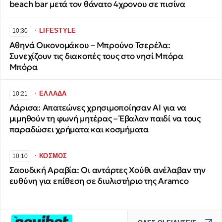
beach bar μετά τον θάνατο 4χρονου σε πισίνα
∙
LIFESTYLE
10:30
Αθηνά Οικονομάκου – Μπρούνο Τσερέλα:
Συνεχίζουν τις διακοπές τους στο νησί Μπόρα
Μπόρα
∙
ΕΛΛΑΔΑ
10:21
Λάρισα: Απατεώνες χρησιμοποίησαν AI για να
μιμηθούν τη φωνή μητέρας – Έβαλαν παιδί να τους
παραδώσει χρήματα και κοσμήματα
∙
ΚΟΣΜΟΣ
10:10
Σαουδική Αραβία: Οι αντάρτες Χούθι ανέλαβαν την
ευθύνη για επίθεση σε διυλιστήριο της Aramco