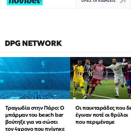
ΟΛΕΣ ΟΙ ΕΙΔΗΣΕΙΣ
DPG NETWORK
Τραγωδία στην Πάρο: Ο
Οι παικταράδες που δ
μπάρμαν του beach bar
έγιναν ποτέ οι θρύλοι
βούτηξε για να σώσει
που περιμέναμε
τον 4χρονο που πνίγηκε