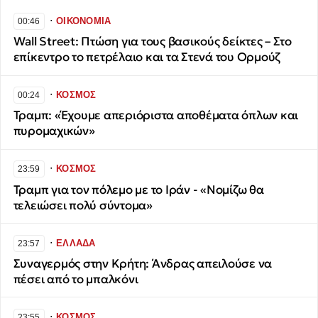
∙
ΟΙΚΟΝΟΜΙΑ
00:46
Wall Street: Πτώση για τους βασικούς δείκτες – Στο
επίκεντρο το πετρέλαιο και τα Στενά του Ορμούζ
∙
ΚΟΣΜΟΣ
00:24
Τραμπ: «Έχουμε απεριόριστα αποθέματα όπλων και
πυρομαχικών»
∙
ΚΟΣΜΟΣ
23:59
Τραμπ για τον πόλεμο με το Ιράν - «Νομίζω θα
τελειώσει πολύ σύντομα»
∙
ΕΛΛΑΔΑ
23:57
Συναγερμός στην Κρήτη: Άνδρας απειλούσε να
πέσει από το μπαλκόνι
∙
ΚΟΣΜΟΣ
23:55