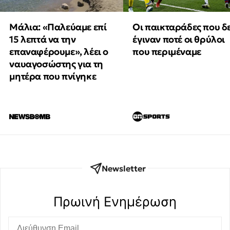
Μάλια: «Παλεύαμε επί
Οι παικταράδες που δ
15 λεπτά να την
έγιναν ποτέ οι θρύλοι
επαναφέρουμε», λέει ο
που περιμέναμε
ναυαγοσώστης για τη
μητέρα που πνίγηκε
Newsletter
Πρωινή Eνημέρωση