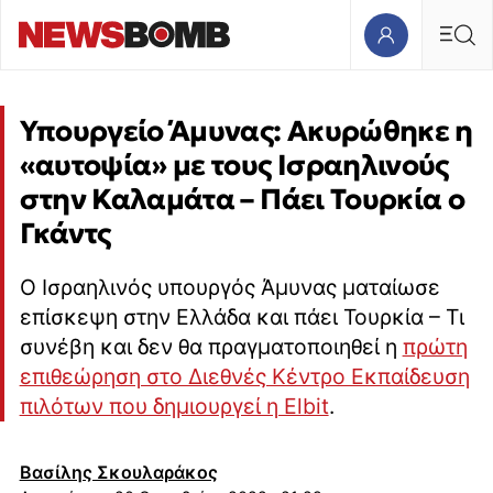
Υπουργείο Άμυνας: Ακυρώθηκε η
«αυτοψία» με τους Ισραηλινούς
στην Καλαμάτα – Πάει Τουρκία ο
Γκάντς
Ο Ισραηλινός υπουργός Άμυνας ματαίωσε
επίσκεψη στην Ελλάδα και πάει Τουρκία – Τι
συνέβη και δεν θα πραγματοποιηθεί η
πρώτη
επιθεώρηση στο Διεθνές Κέντρο Εκπαίδευση
πιλότων που δημιουργεί η Elbit
.
Βασίλης Σκουλαράκος