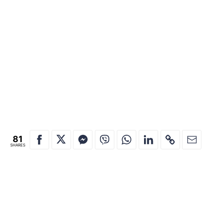
81
SHARES