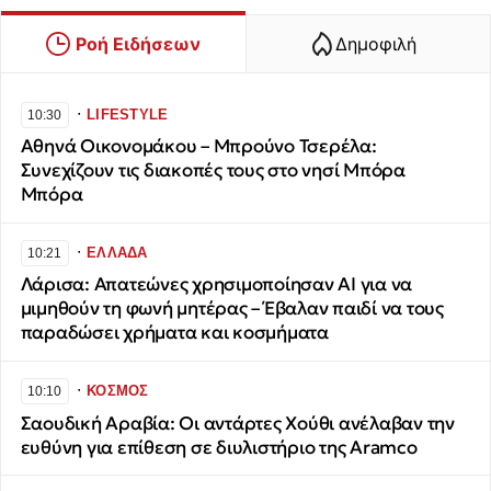
Ροή Ειδήσεων
Δημοφιλή
∙
LIFESTYLE
10:30
Αθηνά Οικονομάκου – Μπρούνο Τσερέλα:
Συνεχίζουν τις διακοπές τους στο νησί Μπόρα
Μπόρα
∙
ΕΛΛΑΔΑ
10:21
Λάρισα: Απατεώνες χρησιμοποίησαν AI για να
μιμηθούν τη φωνή μητέρας – Έβαλαν παιδί να τους
παραδώσει χρήματα και κοσμήματα
∙
ΚΟΣΜΟΣ
10:10
Σαουδική Αραβία: Οι αντάρτες Χούθι ανέλαβαν την
ευθύνη για επίθεση σε διυλιστήριο της Aramco