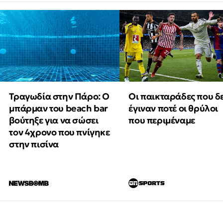
Τραγωδία στην Πάρο: Ο
Οι παικταράδες που δ
μπάρμαν του beach bar
έγιναν ποτέ οι θρύλοι
βούτηξε για να σώσει
που περιμέναμε
τον 4χρονο που πνίγηκε
στην πισίνα