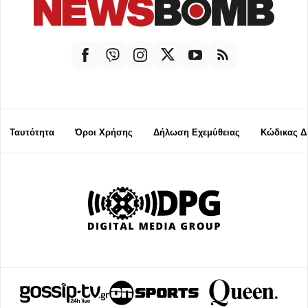
Ταυτότητα
Όροι Χρήσης
Δήλωση Εχεμύθειας
Κώδικας Δ