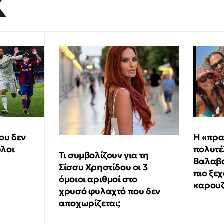
K
ου δεν
Η «πρα
ύλοι
πολυτέ
Τι συμβολίζουν για τη
Βαλαβά
Σίσσυ Χρηστίδου οι 3
πιο ξε
όμοιοι αριθμοί στο
καρου
χρυσό φυλαχτό που δεν
αποχωρίζεται;