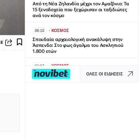
Από τη Νέα Ζηλανδία μέχρι τον Αμαζόνιο: Τα
15 ξενοδοχεία που ξεχώρισαν οι ταξιδιώτες
ανά τον κόσμο
∙
ΚΟΣΜΟΣ
06:10
Σπουδαία αρχαιολογική ανακάλυψη στην
ΣΕ
Άσπενδο: Στο φως άγαλμα του Ασκληπιού
1.800 ετών
∙
ΚΟΣΜΟΣ
06:07
ΟΛΕΣ ΟΙ ΕΙΔΗΣΕΙΣ
CNN: Ο αρχηγός του Αμερικανικού στρατού
αναζητά σχέδια «εξόδου» από τον πόλεμο με
το Ιράν
∙
ΠΟΛΙΤΙΚΗ
06:00
ΕΛΑΣ: Η διπλή κίνηση Τσίπρα στη ΔΕΘ με
στόχο την... «περικύκλωση» Μητσοτάκη
∙
ΚΟΣΜΟΣ
05:50