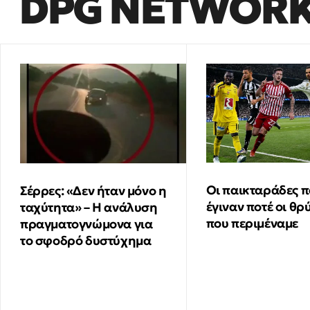
DPG NETWOR
Οι παικταράδες π
Σέρρες: «Δεν ήταν μόνο η
έγιναν ποτέ οι θρ
ταχύτητα» – Η ανάλυση
που περιμέναμε
πραγματογνώμονα για
το σφοδρό δυστύχημα