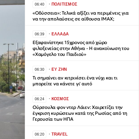
∙
ΠΟΛΙΤΙΣΜΟΣ
06:40
«Οδύσσεια»: Τελικά αξίζει να περιμένεις για
να την απολαύσεις σε αίθουσα IMAX;
∙
ΕΛΛΑΔΑ
06:39
Εξαφανίστηκε 15χρονος από χώρο
φιλοξενείας στην Αθήνα - Η ανακοίνωση του
«Χαμόγελο του Παιδιού»
∙
ΕΥ ΖΗΝ
06:30
Τι σημαίνει αν κιτρινίσει ένα νύχι και τι
μπορείτε να κάνετε γι' αυτό
∙
ΚΟΣΜΟΣ
06:24
Ούρσουλα φον ντερ Λάιεν: Χαιρετίζει την
έγκριση κυρώσεων κατά της Ρωσίας από τη
Γερουσία των ΗΠΑ
∙
TRAVEL
06:20