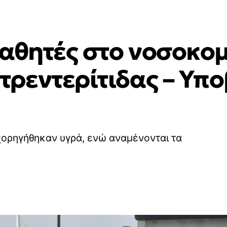
αθητές στο νοσοκομ
ρεντερίτιδας – Υπ
 χορηγήθηκαν υγρά, ενώ αναμένονται τα