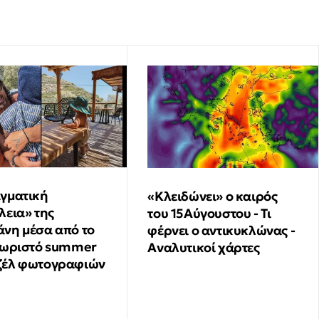
γματική
«Κλειδώνει» ο καιρός
λεια» της
του 15Αύγουστου - Τι
νη μέσα από το
φέρνει ο αντικυκλώνας -
χωριστό summer
Αναλυτικοί χάρτες
ζέλ φωτογραφιών