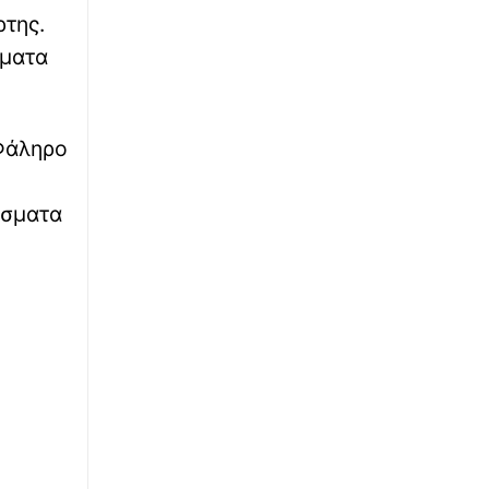
Explainer - Συμφωνία Τουρκίας, Σαουδικής
ρτης.
Αραβίας, Πακιστάν: Μπορεί να εφαρμοστεί;
ώματα
∙
ΟΙΚΟΝΟΜΙΑ
05:40
Παγκόσμια ανησυχία για τις τιμές των
τροφίμων: Εκρηκτικό κοκτέιλ από πολέμους
 Φάληρο
και «Ελ Νίνιο» - Τι γίνεται στην Ελλάδα
∙
ΕΛΛΑΔΑ
05:30
έσματα
Παιδόφιλος στην Κρήτη: Δεν είχε γίνει
επίσημη καταγγελία στις Αρχές -
Ανθρωποκυνηγητό στο Ηράκλειο για τον
εντοπισμό του τουρίστα
∙
ΟΙΚΟΝΟΜΙΑ
05:20
ΑΑΔΕ: Άνοιξε ξανά το σύστημα Ενιαίας
Αίτησης Ενίσχυσης 2025 για διορθώσεις και
συμπλήρωση στοιχείων
∙
ΕΛΛΑΔΑ
05:10