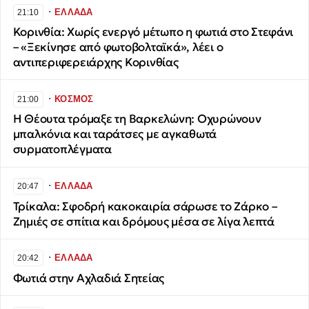
∙
ΕΛΛΑΔΑ
21:10
Κορινθία: Χωρίς ενεργό μέτωπο η φωτιά στο Στεφάνι
– «Ξεκίνησε από φωτοβολταϊκά», λέει ο
αντιπεριφερειάρχης Κορινθίας
∙
ΚΟΣΜΟΣ
21:00
H Θέουτα τρόμαξε τη Βαρκελώνη: Οχυρώνουν
μπαλκόνια και ταράτσες με αγκαθωτά
συρματοπλέγματα
∙
ΕΛΛΑΔΑ
20:47
Τρίκαλα: Σφοδρή κακοκαιρία σάρωσε το Ζάρκο –
Ζημιές σε σπίτια και δρόμους μέσα σε λίγα λεπτά
∙
ΕΛΛΑΔΑ
20:42
Φωτιά στην Αχλαδιά Σητείας