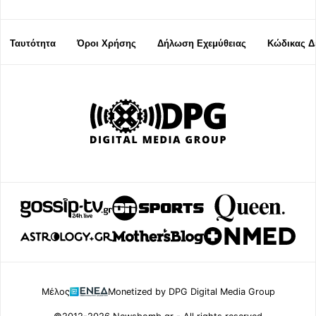
Ταυτότητα
Όροι Χρήσης
Δήλωση Εχεμύθειας
Κώδικας Δ
Μέλος
Monetized by DPG Digital Media Group