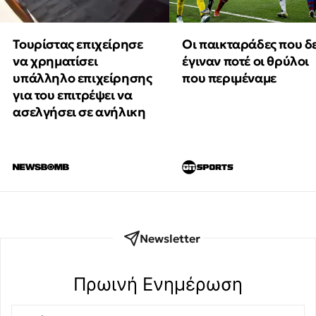
Τουρίστας επιχείρησε
Οι παικταράδες που δ
να χρηματίσει
έγιναν ποτέ οι θρύλοι
υπάλληλο επιχείρησης
που περιμέναμε
για του επιτρέψει να
ασελγήσει σε ανήλικη
Newsletter
Πρωινή Eνημέρωση