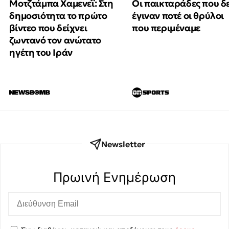
Μοτζτάμπα Χαμενεΐ: Στη
Οι παικταράδες που δ
δημοσιότητα το πρώτο
έγιναν ποτέ οι θρύλοι
βίντεο που δείχνει
που περιμέναμε
ζωντανό τον ανώτατο
ηγέτη του Ιράν
Newsletter
Πρωινή Eνημέρωση