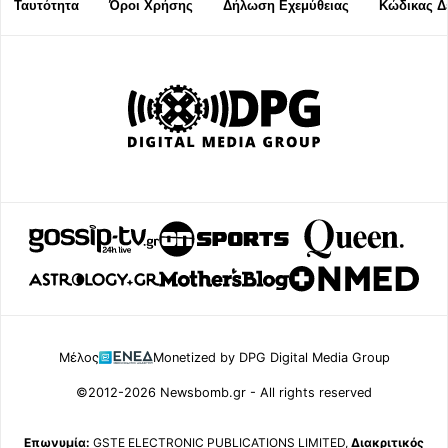
Ταυτότητα
Όροι Χρήσης
Δήλωση Εχεμύθειας
Κώδικας Δ
Μέλος
Monetized by DPG Digital Media Group
©2012-2026 Newsbomb.gr - All rights reserved
Επωνυμία:
GSTE ELECTRONIC PUBLICATIONS LIMITED,
Διακριτικός