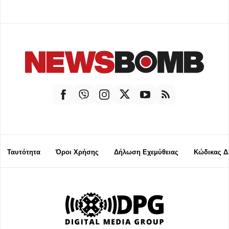
Ταυτότητα
Όροι Χρήσης
Δήλωση Εχεμύθειας
Κώδικας Δ