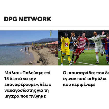
DPG NETWORK
Μάλια: «Παλεύαμε επί
Οι παικταράδες που δ
15 λεπτά να την
έγιναν ποτέ οι θρύλοι
επαναφέρουμε», λέει ο
που περιμέναμε
ναυαγοσώστης για τη
μητέρα που πνίγηκε