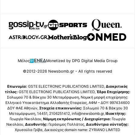
Μέλος
Monetized by DPG Digital Media Group
©2012-2026 Newsbomb.gr - All rights reserved
Επωνυμία:
GSTE ELECTRONIC PUBLICATIONS LIMITED,
Διακριτικός
τίτλος:
GSTE ELECTRONIC PUBLICATIONS LIMITED,
Έδρα Επιχείρησης:
Σολωμού 70 & Βάκχου 30 Μεταμόρφωση, Νομική μορφή επιχείρησης:
Ελληνικό Υποκατάστημα Αλλοδαπής Εταιρείας, ΑΦΜ – ΔΟΥ: 997434600
ΔΟΥ ΦΑΕ Αθηνών,
Στοιχεία επικοινωνίας:
Σολωμού 70 & Βάκχου 30
Μεταμόρφωση, 14451, 2106251412, info@newsbomb.gr,
Ιδιοκτήτης:
Γεωργία Νικολάου,
Νόμιμη εκπρόσωπος / Διαχειρίστρια:
Γεωργία
Νικολάου,
Διευθυντής:
Γεράσιμος Πολλάτος,
Διευθύντρια σύνταξης:
Χρυσούλα Γρίβα, Δικαιούχος domain name: ZYRIANO LIMITED