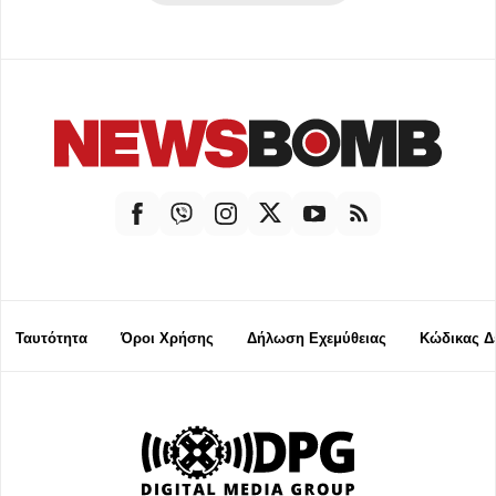
Ταυτότητα
Όροι Χρήσης
Δήλωση Εχεμύθειας
Κώδικας Δ