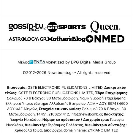
Μέλος
Monetized by DPG Digital Media Group
©2012-2026 Newsbomb.gr - All rights reserved
Επωνυμία:
GSTE ELECTRONIC PUBLICATIONS LIMITED,
Διακριτικός
τίτλος:
GSTE ELECTRONIC PUBLICATIONS LIMITED,
Έδρα Επιχείρησης:
Σολωμού 70 & Βάκχου 30 Μεταμόρφωση, Νομική μορφή επιχείρησης:
Ελληνικό Υποκατάστημα Αλλοδαπής Εταιρείας, ΑΦΜ – ΔΟΥ: 997434600
ΔΟΥ ΦΑΕ Αθηνών,
Στοιχεία επικοινωνίας:
Σολωμού 70 & Βάκχου 30
Μεταμόρφωση, 14451, 2106251412, info@newsbomb.gr,
Ιδιοκτήτης:
Γεωργία Νικολάου,
Νόμιμη εκπρόσωπος / Διαχειρίστρια:
Γεωργία
Νικολάου,
Διευθυντής:
Γεράσιμος Πολλάτος,
Διευθύντρια σύνταξης:
Χρυσούλα Γρίβα, Δικαιούχος domain name: ZYRIANO LIMITED