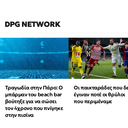
DPG NETWORK
Τραγωδία στην Πάρο: Ο
Οι παικταράδες που δ
μπάρμαν του beach bar
έγιναν ποτέ οι θρύλοι
βούτηξε για να σώσει
που περιμέναμε
τον 4χρονο που πνίγηκε
στην πισίνα