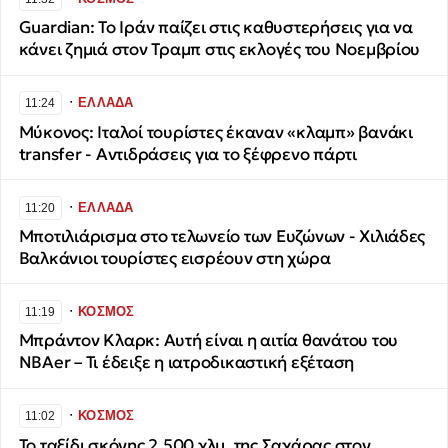
Guardian: Το Ιράν παίζει στις καθυστερήσεις για να
κάνει ζημιά στον Τραμπ στις εκλογές του Νοεμβρίου
∙
ΕΛΛΑΔΑ
11:24
Μύκονος: Ιταλοί τουρίστες έκαναν «κλαμπ» βανάκι
transfer - Αντιδράσεις για το ξέφρενο πάρτι
∙
ΕΛΛΑΔΑ
11:20
Μποτιλιάρισμα στο τελωνείο των Ευζώνων - Χιλιάδες
Βαλκάνιοι τουρίστες εισρέουν στη χώρα
∙
ΚΟΣΜΟΣ
11:19
Μπράντον Κλαρκ: Αυτή είναι η αιτία θανάτου του
NBAer – Τι έδειξε η ιατροδικαστική εξέταση
∙
ΚΟΣΜΟΣ
11:02
Το ταξίδι σκόνης 2.500 χλμ. της Σαχάρας στον