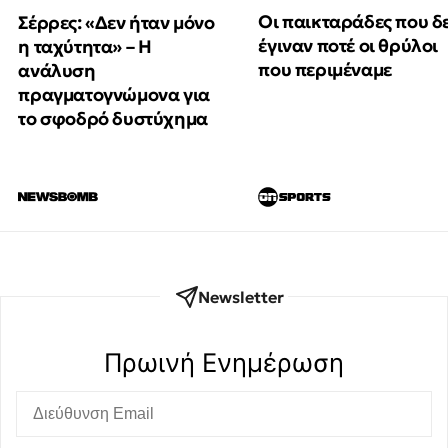
Οι παικταράδες που δ
Σέρρες: «Δεν ήταν μόνο
έγιναν ποτέ οι θρύλοι
η ταχύτητα» – Η
που περιμέναμε
ανάλυση
πραγματογνώμονα για
το σφοδρό δυστύχημα
Newsletter
Πρωινή Eνημέρωση