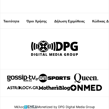
Ταυτότητα
Όροι Χρήσης
Δήλωση Εχεμύθειας
Κώδικας Δ
Μέλος
Monetized by DPG Digital Media Group