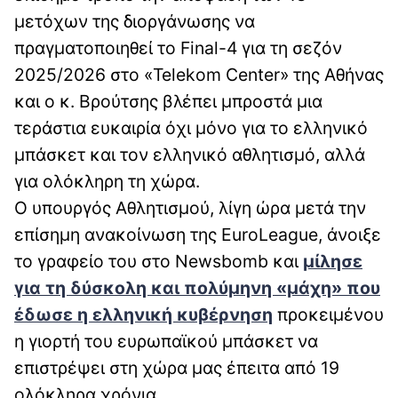
μετόχων της διοργάνωσης να
πραγματοποιηθεί το Final-4 για τη σεζόν
2025/2026 στο «Telekom Center» της Αθήνας
και ο κ. Βρούτσης βλέπει μπροστά μια
τεράστια ευκαιρία όχι μόνο για το ελληνικό
μπάσκετ και τον ελληνικό αθλητισμό, αλλά
για ολόκληρη τη χώρα.
Ο υπουργός Αθλητισμού, λίγη ώρα μετά την
επίσημη ανακοίνωση της EuroLeague, άνοιξε
το γραφείο του στο Newsbomb και
μίλησε
για τη δύσκολη και πολύμηνη «μάχη» που
έδωσε η ελληνική κυβέρνηση
προκειμένου
η γιορτή του ευρωπαϊκού μπάσκετ να
επιστρέψει στη χώρα μας έπειτα από 19
ολόκληρα χρόνια.