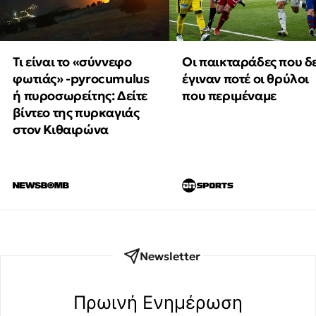
Τι είναι το «σύννεφο
Οι παικταράδες που δ
φωτιάς» -pyrocumulus
έγιναν ποτέ οι θρύλοι
ή πυροσωρείτης: Δείτε
που περιμέναμε
βίντεο της πυρκαγιάς
στον Κιθαιρώνα
Newsletter
Πρωινή Eνημέρωση