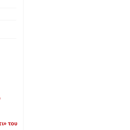
υ
ι» του