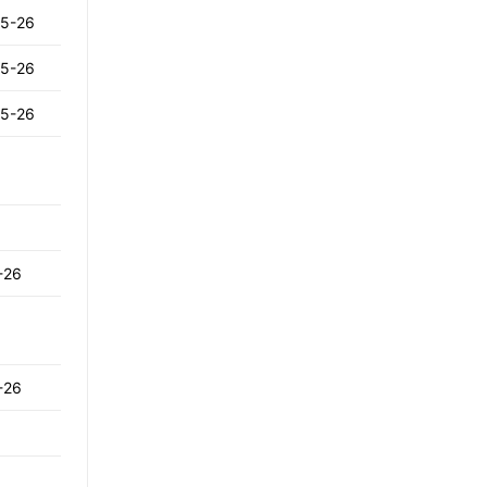
25-26
Ουκρανία: Τρεις νεκροί από ρωσικές
επιθέσεις στο Κίεβο - Ένα παιδί ανάμεσά
τους
25-26
25-26
∙
ΕΛΛΑΔΑ
04:20
Σητεία: Υπό έλεγχο η μεγάλη φωτιά στην
Αχλαδιά
∙
ΚΟΣΜΟΣ
04:00
Κολομβία: Ορκίστηκε ο νέος πρόεδρος
Αμπελάρδο ντε λα Εσπριέγια
-26
∙
ΕΛΛΑΔΑ
03:35
Βόλος: Υπό έλεγχο η φωτιά στη ΒΙΠΕ
Βελεστίνου
-26
∙
ΕΛΛΑΔΑ
03:13
Σκύρος: Υπό μερικό έλεγχο η φωτιά στην
Κολυμπάδα