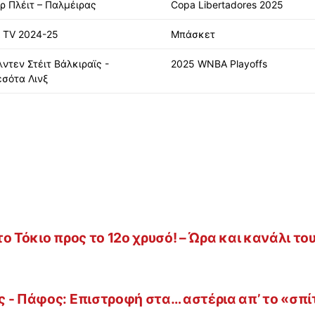
ρ Πλέιτ – Παλμέιρας
Copa Libertadores 2025
 TV 2024-25
Μπάσκετ
ντεν Στέιτ Βάλκιραϊς -
2025 WNBA Playoffs
εσότα Λινξ
ο Τόκιο προς το 12ο χρυσό! – Ώρα και κανάλι το
 - Πάφος: Επιστροφή στα… αστέρια απ’ το «σπίτ