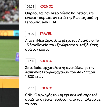
∙
ΚΟΣΜΟΣ
06:24
Ούρσουλα φον ντερ Λάιεν: Χαιρετίζει την
έγκριση κυρώσεων κατά της Ρωσίας από τη
Γερουσία των ΗΠΑ
∙
TRAVEL
06:20
Από τη Νέα Ζηλανδία μέχρι τον Αμαζόνιο: Τα
15 ξενοδοχεία που ξεχώρισαν οι ταξιδιώτες
ανά τον κόσμο
∙
ΚΟΣΜΟΣ
06:10
Σπουδαία αρχαιολογική ανακάλυψη στην
Άσπενδο: Στο φως άγαλμα του Ασκληπιού
1.800 ετών
∙
ΚΟΣΜΟΣ
06:07
CNN: Ο αρχηγός του Αμερικανικού στρατού
αναζητά σχέδια «εξόδου» από τον πόλεμο με
το Ιράν