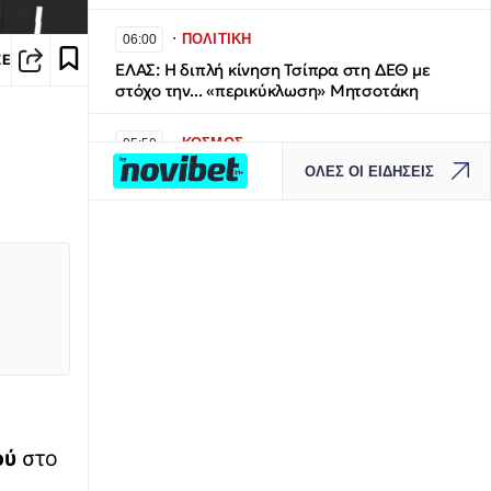
∙
ΠΟΛΙΤΙΚΗ
06:00
ΣΕ
ΕΛΑΣ: Η διπλή κίνηση Τσίπρα στη ΔΕΘ με
στόχο την... «περικύκλωση» Μητσοτάκη
∙
ΚΟΣΜΟΣ
05:50
ΟΛΕΣ ΟΙ ΕΙΔΗΣΕΙΣ
Explainer - Συμφωνία Τουρκίας, Σαουδικής
Αραβίας, Πακιστάν: Μπορεί να εφαρμοστεί;
∙
ΟΙΚΟΝΟΜΙΑ
05:40
Παγκόσμια ανησυχία για τις τιμές των
τροφίμων: Εκρηκτικό κοκτέιλ από πολέμους
και «Ελ Νίνιο» - Τι γίνεται στην Ελλάδα
∙
ΕΛΛΑΔΑ
05:30
Παιδόφιλος στην Κρήτη: Δεν είχε γίνει
επίσημη καταγγελία στις Αρχές -
Ανθρωποκυνηγητό στο Ηράκλειο για τον
ού
στο
εντοπισμό του τουρίστα