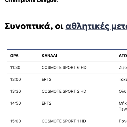
Champions
League
.
Συνοπτικά, οι
αθλητικές μετ
ΩΡΑ
ΚΑΝΑΛΙ
ΑΓΩ
11:30
COSMOTE SPORT 6 HD
Ζίζ
13:00
ΕΡΤ2
Τόκ
13:30
COSMOTE SPORT 2 HD
Ολυ
14:50
ΕΡΤ2
Μήκ
Τεν
15:00
COSMOTE SPORT 1 HD
Παν