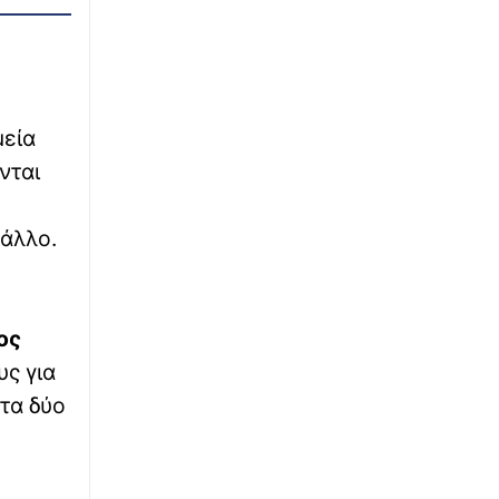
Η Ευανθία Ρεμπούτσικα και ο Άρης
Δαβαράκης στις 10 Αυγούστου στο Ανοιχτό
Θέατρο Λευκών Πάρου
∙
ΚΟΣΜΟΣ
23:18
μεία
Όξυνση στις σχέσεις Ισπανίας - Ιταλίας για τη
Θέουτα: Αντίποινα της Μαδρίτης με
νται
συνοριακούς ελέγχους - Όχι σε τελεσίγραφα
λέει η Ρώμη
 άλλο.
∙
ΑΘΛΗΤΙΚΑ
23:09
ΠΑΟΚ: Τέλος στην ταλαιπωρία για τον Μεϊτέ,
υπεβλήθη σε επέμβαση για το πρόβλημα στο
ισχίο
ος
υς για
∙
LIFESTYLE
23:02
 τα δύο
Γέννησε η ηθοποιός Λίλα Μπακλέση - Η
ανάρτηση του συντρόφου της, Παναγιώτη
Μαρκεζίνη