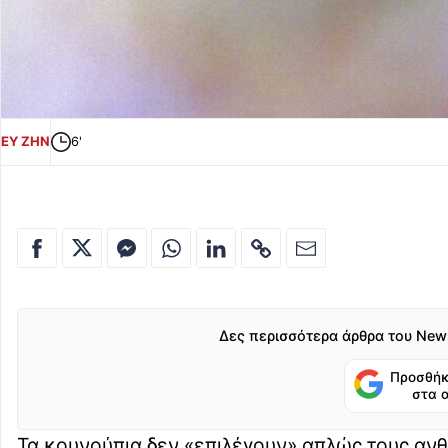
ΕΥ ΖΗΝ
6'
Δες περισσότερα άρθρα του New
Προσθήκ
στα 
Τα κουνούπια δεν «επιλέγουν» απλώς τους αν