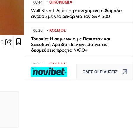
∙
ΟΙΚΟΝΟΜΙΑ
00:44
Wall Street: Δεύτερη συνεχόμενη εβδομάδα
ανόδου με νέο ρεκόρ για τον S&P 500
∙
ΚΟΣΜΟΣ
00:25
Τουρκία: Η συμφωνία με Πακιστάν και
ΣΕ
Σαουδική Αραβία «δεν αντιβαίνει τις
δεσμεύσεις προς το ΝΑΤΟ»
∙
ΕΛΛΑΔΑ
23:57
ΟΛΕΣ ΟΙ ΕΙΔΗΣΕΙΣ
​Εντυπωσιακό βίντεο: Πτήση πάνω από το
Καϊμακτσαλάν στο 25ο Πανελλήνιο
Πρωτάθλημα Αλεξίπτωτου Πλαγιά
∙
ΚΟΣΜΟΣ
23:53
Ξεκαρδιστικές εικόνες στην Ινδία: Οι
καλεσμένοι έκλεψαν τα λουλούδια από
αεροδρόμιο μετά τα εγκαίνια
∙
ΕΛΛΑΔΑ
23:48