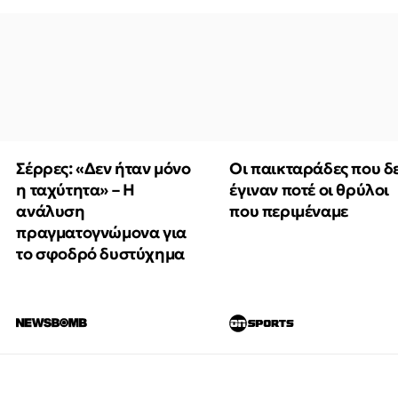
Οι παικταράδες που δ
Σέρρες: «Δεν ήταν μόνο
έγιναν ποτέ οι θρύλοι
η ταχύτητα» – Η
που περιμέναμε
ανάλυση
πραγματογνώμονα για
το σφοδρό δυστύχημα