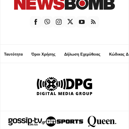
Ταυτότητα
Όροι Χρήσης
Δήλωση Εχεμύθειας
Κώδικας Δ