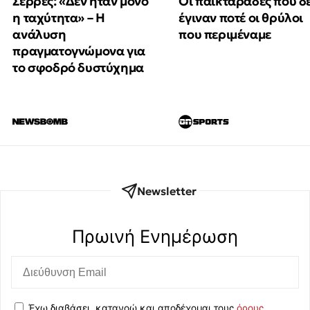
Οι παικταράδες που δ
Σέρρες: «Δεν ήταν μόνο
έγιναν ποτέ οι θρύλοι
η ταχύτητα» – Η
που περιμέναμε
ανάλυση
πραγματογνώμονα για
το σφοδρό δυστύχημα
Newsletter
Πρωινή Eνημέρωση
Έχω διαβάσει, κατανοώ και αποδέχομαι τους
όρους