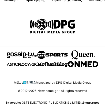
Ταυτότητα
Όροι Χρήσης
Δήλωση Εχεμύθειας
Κώδικας Δ
Μέλος
Monetized by DPG Digital Media Group
©2012-2026 Newsbomb.gr - All rights reserved
Επωνυμία:
GSTE ELECTRONIC PUBLICATIONS LIMITED,
Διακριτικός