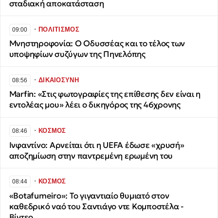
σταδιακή αποκατάσταση
∙
ΠΟΛΙΤΙΣΜΟΣ
09:00
Μνηστηροφονία: Ο Οδυσσέας και το τέλος των
υποψηφίων συζύγων της Πηνελόπης
∙
ΔΙΚΑΙΟΣΥΝΗ
08:56
Marfin: «Στις φωτογραφίες της επίθεσης δεν είναι η
εντολέας μου» λέει ο δικηγόρος της 46χρονης
∙
ΚΟΣΜΟΣ
08:46
Ινφαντίνο: Αρνείται ότι η UEFA έδωσε «χρυσή»
αποζημίωση στην παντρεμένη ερωμένη του
∙
ΚΟΣΜΟΣ
08:44
«Botafumeiro»: Το γιγαντιαίο θυμιατό στον
καθεδρικό ναό του Σαντιάγο ντε Κομποστέλα -
Βίντεο