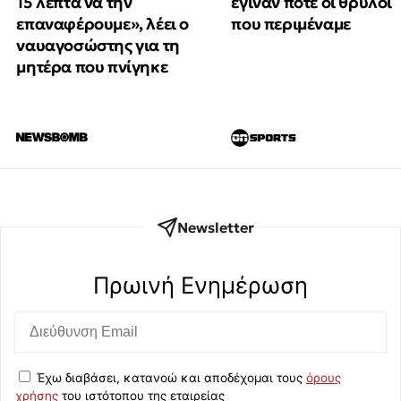
15 λεπτά να την
έγιναν ποτέ οι θρύλοι
επαναφέρουμε», λέει ο
που περιμέναμε
ναυαγοσώστης για τη
μητέρα που πνίγηκε
Newsletter
Πρωινή Eνημέρωση
Έχω διαβάσει, κατανοώ και αποδέχομαι τους
όρους
χρήσης
του ιστότοπου της εταιρείας