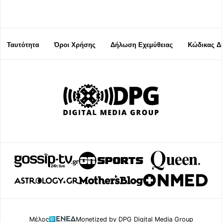
Ταυτότητα
Όροι Χρήσης
Δήλωση Εχεμύθειας
Κώδικας Δ
Μέλος
Monetized by DPG Digital Media Group