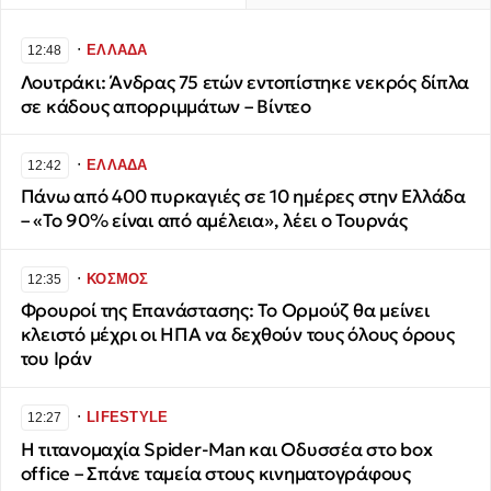
∙
ΕΛΛΑΔΑ
12:48
Λουτράκι: Άνδρας 75 ετών εντοπίστηκε νεκρός δίπλα
σε κάδους απορριμμάτων – Βίντεο
∙
ΕΛΛΑΔΑ
12:42
Πάνω από 400 πυρκαγιές σε 10 ημέρες στην Ελλάδα
– «Το 90% είναι από αμέλεια», λέει ο Τουρνάς
∙
ΚΟΣΜΟΣ
12:35
Φρουροί της Επανάστασης: Το Ορμούζ θα μείνει
κλειστό μέχρι οι ΗΠΑ να δεχθούν τους όλους όρους
του Ιράν
∙
LIFESTYLE
12:27
Η τιτανομαχία Spider-Man και Οδυσσέα στο box
office – Σπάνε ταμεία στους κινηματογράφους