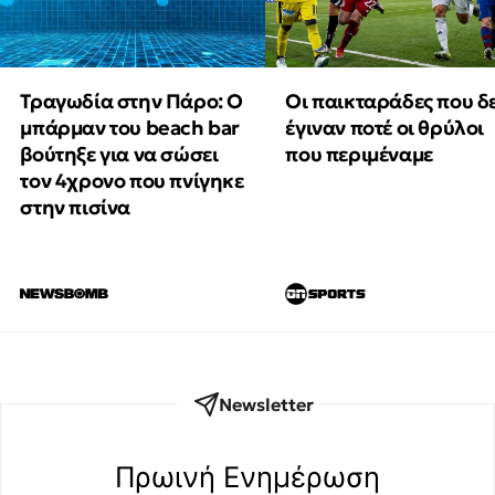
Τραγωδία στην Πάρο: Ο
Οι παικταράδες που δ
μπάρμαν του beach bar
έγιναν ποτέ οι θρύλοι
βούτηξε για να σώσει
που περιμέναμε
τον 4χρονο που πνίγηκε
στην πισίνα
Newsletter
Πρωινή Eνημέρωση