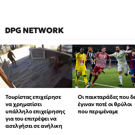
DPG NETWORK
Τουρίστας επιχείρησε
Οι παικταράδες που δ
να χρηματίσει
έγιναν ποτέ οι θρύλοι
υπάλληλο επιχείρησης
που περιμέναμε
για του επιτρέψει να
ασελγήσει σε ανήλικη