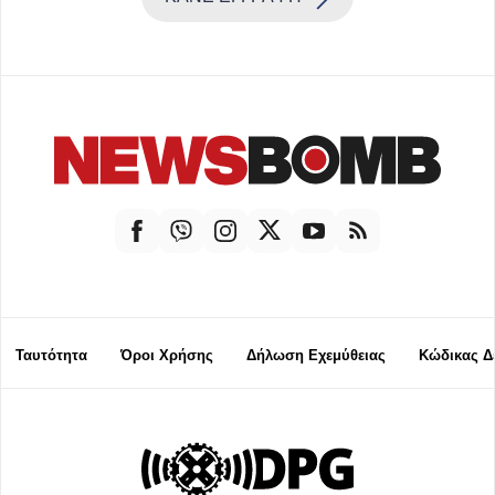
Ταυτότητα
Όροι Χρήσης
Δήλωση Εχεμύθειας
Κώδικας Δ