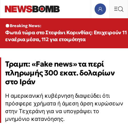
Breaking News:
Φωτιά τώρα στο Στεφάνι Κορινθίας: Επιχειρούν 11
εναέρια μέσα, 112 για ετοιμότητα
Τραμπ: «Fake news» τα περί
πληρωμής 300 εκατ. δολαρίων
στο Ιράν
Η αμερικανική κυβέρνηση διαψεύδει ότι
πρόσφερε χρήματα ή άμεση άρση κυρώσεων
στην Τεχεράνη για να υπογράψει το
μνημόνιο κατανόησης.